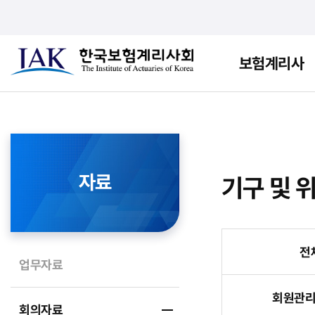
보험계리사
자료
기구 및 
전
업무자료
회원관
회의자료