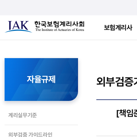
보험계리사
자율규제
외부검증
[책임
계리실무기준
외부검증 가이드라인