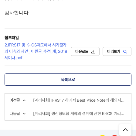
감사합니다.
첨부파일
2.IFRS17 및 K-ICS제도에서 시가평가
의 이슈와 제언_ 이원균_수정_계, 2018
다운로드
미리보기
세미나.pdf
목록으로
이전글
[계리사회] IFRS17 하에서 Best Price Note의 해외사례와 국내적용의 제언(보험사 리스크관리 방안 세미나)
다음글
[계리사회] 갱신형보험 계약의 경계에 관한 K-ICS 계리실무 사례조사 보고서 (2019 정기총회)