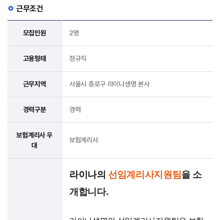
근무조건
모집인원
2명
고용형태
정규직
근무지역
서울시 종로구 라이나생명 본사
경력구분
경력
보험계리사 우
보험계리사
대
라이나의
선임계리사지원팀
을
소
개합니다.