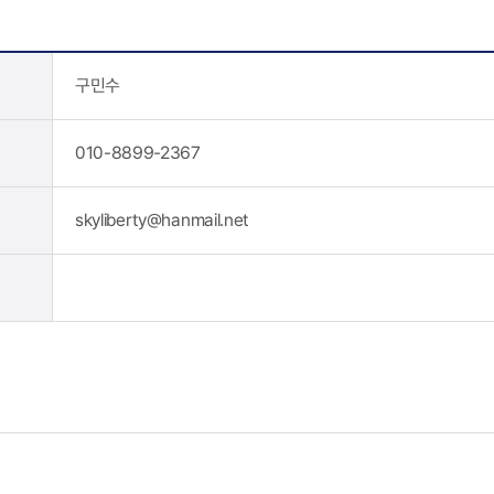
구민수
010-8899-2367
skyliberty@hanmail.net