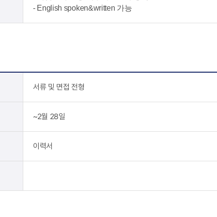
- English spoken&written 가능
서류 및 면접 전형
~2월 28일
이력서