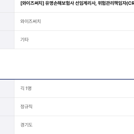
[와이즈써치] 유명손해보험사 선임계리사, 위험관리책임자(CRO
와이즈써치
기타
긱 1명
정규직
경기도