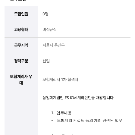
모집인원
0명
고용형태
비정규직
근무지역
서울시 용산구
경력구분
신입
보험계리사 우
보험계리사 1차 합격자
대
삼일회계법인
FS ICM
계리인턴을
채용합니다
.
1.
업무내용
-
보험계리 컨설팅 등의 계리 관련된 업무