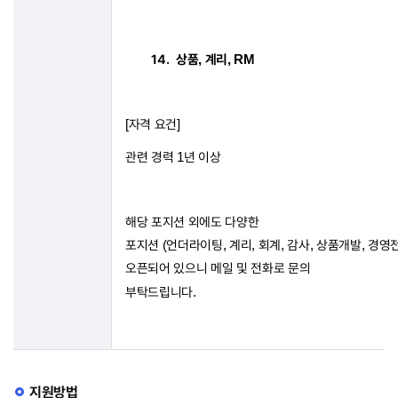
14.
상품
계리
,
, RM
자격
요건
[
]
관련
경력
년
이상
1
해당 포지션 외에도 다양한
포지션
언더라이팅
계리
회계
감사
상품개발
경영
(
,
,
,
,
,
오픈되어 있으니 메일 및 전화로 문의
부탁드립니다
.
지원방법