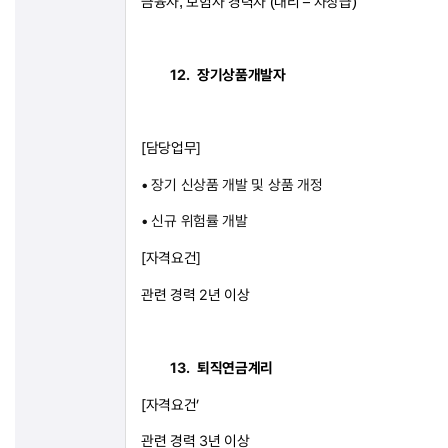
금융사
보험사
경력자
대리
–
차장급
,
(
)
12.
장기상품개발자
[
담당업무
]
•
장기 신상품 개발 및 상품 개정
•
신규 위험률 개발
[
자격요건
]
관련 경력
2
년 이상
13.
퇴직연금계리
[
자격요건
’
관련 경력
3
년 이상