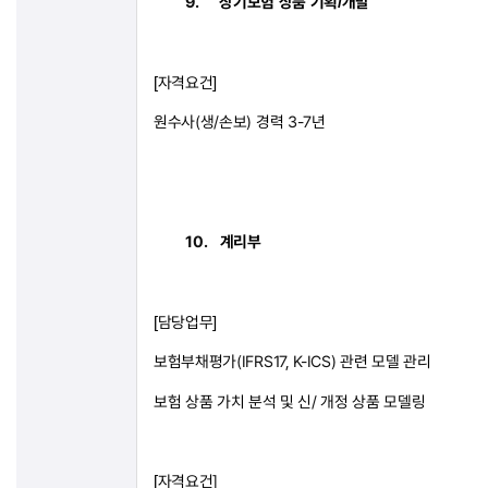
9.
장기보험
상품
기획
개발
/
자격요건
[
]
원수사
(
생
/
손보
)
경력
3-7
년
10.
계리부
담당업무
[
]
보험부채평가
(IFRS17, K-ICS)
관련 모델 관리
보험 상품 가치 분석 및 신
/
개정 상품 모델링
자격요건
]
[