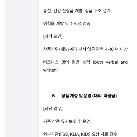
종신
,
건강 신상품 개발
,
상품 구조 설계
위험율 개발 및 수익성 검증
[
자격 요건
]
상품기획
/
개발
/
계리 부서 업무 경험
4-10
년 이상
비즈니스 영어 활용 능력
(both verbal and
written)
6.
상품 개정 및 운영
(
대리
-
과장급
)
[
담당 업무
]
기존 상품 유지보수 및 운영
외부기관
(FSS, KLIA, KIDI)
요청 자료 검수