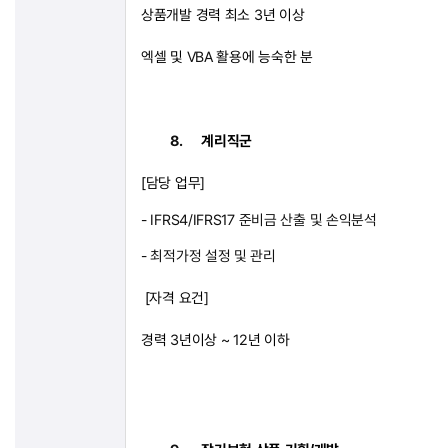
상품개발 경력 최소
3
년 이상
엑셀 및
VBA
활용에 능숙한 분
8.
계리직군
[
담당 업무
]
- IFRS4/IFRS17
준비금 산출 및 손익분석
-
최적가정 설정 및 관리
[
자격 요건
]
경력
3
년이상
~ 12
년 이하