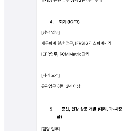
클레임 관련 업무 경력
2
년 이상 우대
4.
회계
(ICFR)
[
담당 업무
]
재무회계 결산 업무
, IFRS16
리스회계처리
ICFR
업무
, RCM Matrix
관리
[
자격 요건
]
유관업무 경력
3
년 이상
5.
종신
,
건강 상품 개발
(
대리
,
과
-
차장
급
)
[
담당 업무
]