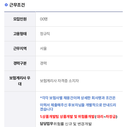
근무조건
모집인원
00명
고용형태
정규직
근무지역
서울
경력구분
경력
보험계리사 우
보험계리사 자격증 소지자
대
*
각각 보험사별 채용건이며 상세한 회사명과 조건은
이력서 제출해주신 후보자님들 개별적으로 안내드리
겠습니다
1.
상품개발팀 상품개발 및 위험률개발
(
대리
~
차장급
)
담당업무
위험률 신규 및 변경개발