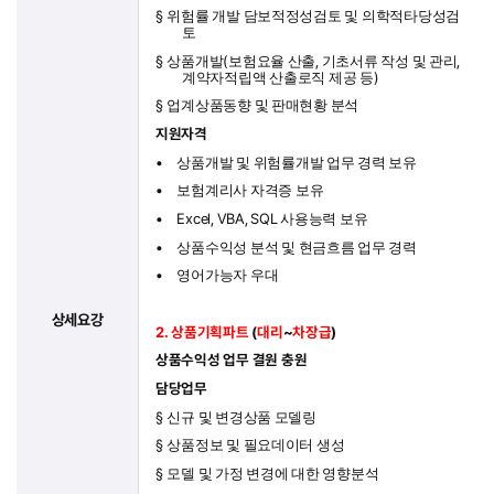
§
위험률 개발 담보적정성검토 및 의학적타당성검
토
§
(
,
,
상품개발
보험요율 산출
기초서류 작성 및 관리
)
계약자적립액 산출로직 제공 등
§
업계상품동향 및 판매현황 분석
지원자격
•
상품개발 및 위험률개발 업무 경력 보유
•
보험계리사 자격증 보유
•
Excel, VBA, SQL
사용능력 보유
•
상품수익성 분석 및 현금흐름 업무 경력
•
영어가능자 우대
상세요강
2.
상품기획파트
(
대리
~
차장급
)
상품수익성 업무 결원 충원
담당업무
§
신규 및 변경상품 모델링
§
상품정보 및 필요데이터 생성
§
모델 및 가정 변경에 대한 영향분석