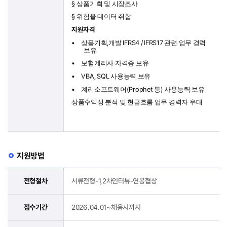
§
상품기획 및 시장조사
§
위험율 데이터 취합
지원자격
•
,
IFRS4 / IFRS17
상품기획
개발
관련 업무 경력
보유
•
보험계리사 자격증 보유
•
VBA, SQL
사용능력 보유
•
(Prophet
)
계리소프트웨어
등
사용능력 보유
상품수익성 분석 및 현금흐름 업무 경력자 우대
지원방법
전형절차
서류전형-1,2차인터뷰-연봉협상
접수기간
2026.04.01~채용시까지