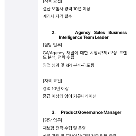
[
자격 요건
]
결산 보험사 경력
10
년 이상
계리사 자격 필수
2.
Agency Sales Business
Intelligence Team Leader
[
담당 업무
]
GA/Agency
채널에 대한 시장•규제•보상 트렌
드 분석
,
전략 수립
영업 성과 및
KPI
분석
•
리포팅
[
자격 요건
]
경력
10
년 이상
중급 이상의 영어 커뮤니케이션
3.
Product Governance Manager
[
담당 업무
]
재보험 전략 수립 및 운영
상품 가정 및 프라이싱
/
모델 검증 업무 총괄