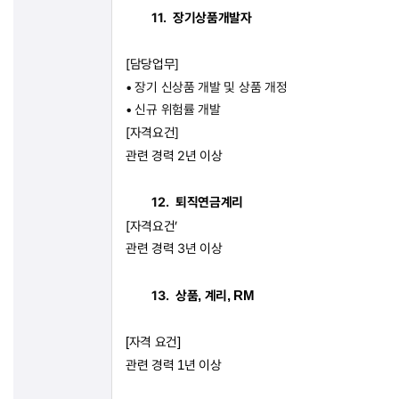
11.
장기상품개발자
[
담당업무
]
•
장기 신상품 개발 및 상품 개정
•
신규 위험률 개발
[
자격요건
]
관련 경력
2
년 이상
12.
퇴직연금계리
[
자격요건
’
관련 경력
3
년 이상
13.
상품
계리
,
, RM
자격
요건
[
]
관련
경력
년
이상
1