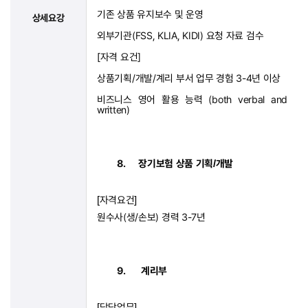
기존 상품 유지보수 및 운영
상세요강
외부기관
(FSS, KLIA, KIDI)
요청 자료 검수
[
자격 요건
]
상품기획
/
개발
/
계리 부서 업무 경험
3-4
년 이상
비즈니스 영어 활용 능력
(both verbal and
written)
8.
장기보험
상품
기획
개발
/
자격요건
[
]
원수사
(
생
/
손보
)
경력
3-7
년
9.
계리부
담당업무
[
]