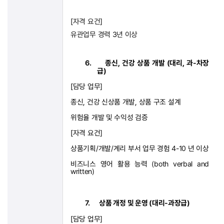
[
자격 요건
]
유관업무 경력
3
년 이상
6.
종신
,
건강 상품 개발
(
대리
,
과
-
차장
급
)
[
담당 업무
]
종신
,
건강 신상품 개발
,
상품 구조 설계
위험율 개발 및 수익성 검증
[
자격 요건
]
상품기획
/
개발
/
계리 부서 업무 경험
4-10
년 이상
비즈니스 영어 활용 능력
(both verbal and
written)
7.
상품 개정 및 운영
(
대리
-
과장급
)
[
담당 업무
]