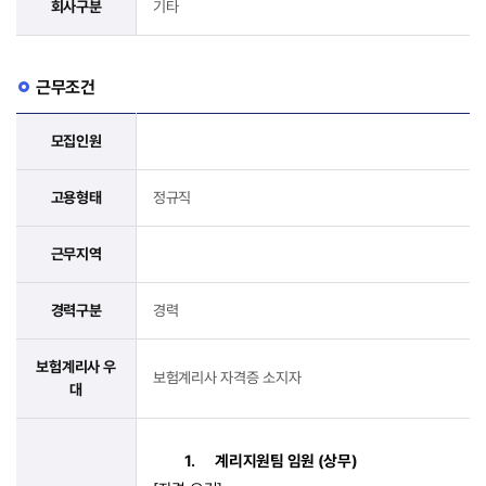
회사구분
기타
근무조건
모집인원
고용형태
정규직
근무지역
경력구분
경력
보험계리사 우
보험계리사 자격증 소지자
대
1.
계리지원팀 임원
(
상무
)