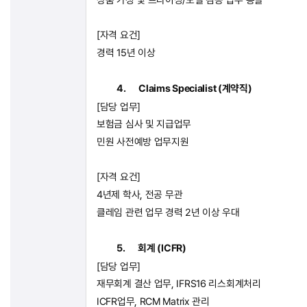
[
자격 요건
]
경력
15
년 이상
4.
Claims Specialist (
계약직
)
[
담당 업무
]
보험금 심사 및 지급업무
민원 사전예방 업무지원
[
자격 요건
]
4
년제 학사
,
전공 무관
클레임 관련 업무 경력
2
년 이상 우대
5.
회계
(ICFR)
[
담당 업무
]
재무회계 결산 업무
, IFRS16
리스회계처리
ICFR
업무
, RCM Matrix
관리