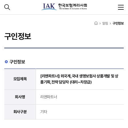
알림
구인정보
구인정보
구인정보
[리앤파트너] 외국계,국내 생명보험사 상품개발 및 상
모집제목
품기획,전략 담당자 (대리~차장급)
회사명
리앤파트너
회사구분
기타