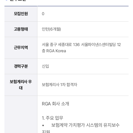
모집인원
0
고용형태
인턴(6개월)
서울 중구 세종대로 136 서울파이낸스센터빌딩 12
근무지역
층 RGA Korea
경력구분
신입
보험계리사 우
보험계리사 1차 합격자
대
RGA 회사 소개
1. 주요 업무
•
보험계약 가치평가 시스템의 유지보수
지원