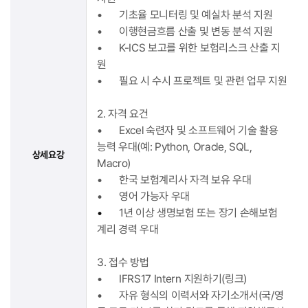
•
기초율 모니터링 및 예실차 분석 지원
•
이행현금흐름 산출 및 변동 분석 지원
•
K-ICS 보고를 위한 보험리스크 산출 지
원
•
필요 시 수시 프로젝트 및 관련 업무 지원
2. 자격 요건
•
Excel 숙련자 및 소프트웨어 기술 활용
능력 우대(예: Python, Oracle, SQL,
상세요강
Macro)
•
한국 보험계리사 자격 보유 우대
•
영어 가능자 우대
•
1년 이상 생명보험 또는 장기 손해보험
계리 경력 우대
3. 접수 방법
•
IFRS17 Intern 지원하기(링크)
•
자유 형식의 이력서와 자기소개서(국/영