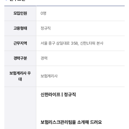
모집인원
0명
고용형태
정규직
근무지역
서울 중구 삼일대로 358, 신한L타워 본사
경력구분
경력
보험계리사 우
보험계리사
대
신한라이프 | 정규직
보험리스크관리팀을 소개해 드려요