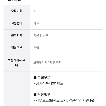
모집인원
1
고용형태
파트타이머
근무지역
서울 강남구
경력구분
신입
보험계리사 우
보험계리사 1차 합격자
대
■ 모집부문
- 장기상품개발1파트
■ 담당업무
- 사무보조(보험료 조사, 약관작업 지원 등)