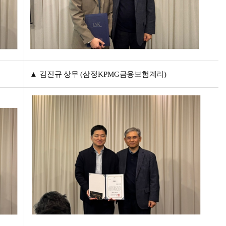
▲
김진규 상무
(
삼정
KPMG
금융보험계리
)