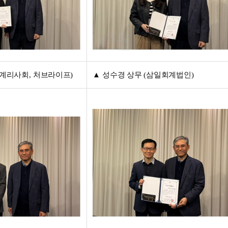
계리사회
,
처브라이프
)
▲
성수경 상무
(
삼일회계법인
)