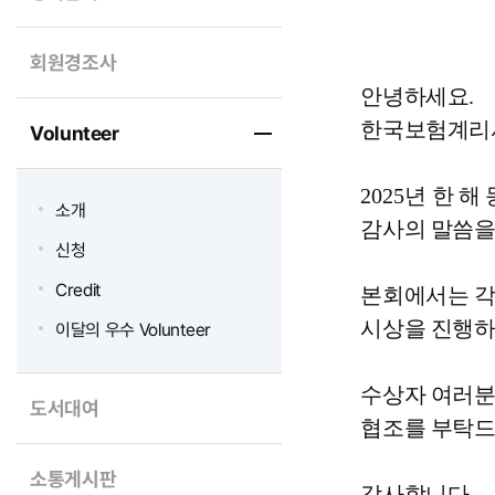
회원경조사
안녕하세요
.
한국보험계리
Volunteer
2025
년 한 해
소개
감사의 말씀을
신청
Credit
본회에서는 각
시상을 진행
이달의 우수 Volunteer
수상자 여러분
도서대여
협조를 부탁
소통게시판
감사합니다
.