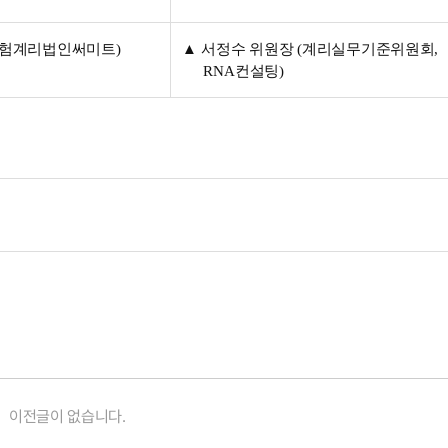
험계리법인써미트
)
▲
서정수 위원장
(
계리실무기준위원회
,
RNA
컨설팅
)
이전글이 없습니다.