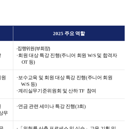
2025
주요 역할
·집행위원(부회장)
장
·
회원 대상 특강 진행
(주니어 회원 W/S 및 합격자
OT 등)
위원
·
보수교육 및 회원 대상 특강 진행(주니어 회원
W/S 등)
·
계리실무기준위원회 및 산하
TF
참여
원
·
연금 관련 세미나 특강 진행(3회)
상무
무
·
「
위험률 산출 프로세스 및 실습
」
교육 기획 및