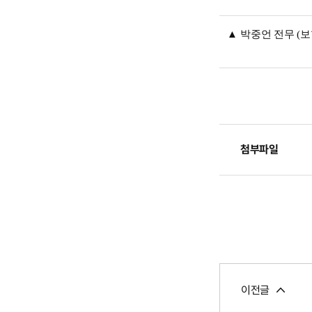
▲
박중언 전무
(
보
첨부파일
이전글