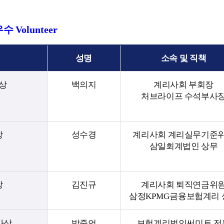
우수
Volunteer
성명
소속 및 직책
상
백의지
계리사회 부회장
처브라이프 수석부사
상
성수경
계리사회 계리실무기준
삼일회계법인 상무
상
김진규
계리사회 퇴직연금위
삼정
KPMG
금융보험계리 
사상
박중언
보험계리법인써미트 전