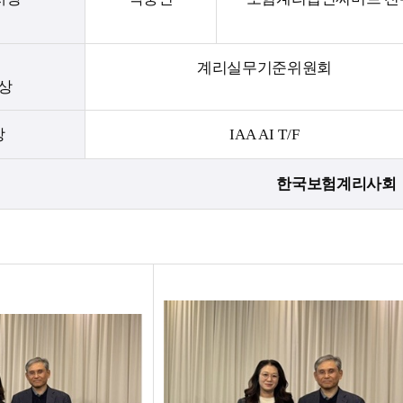
계리실무기준위원회
상
상
IAA AI T/F
한국보험계리사회