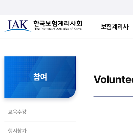
보험계리사
참여
Volunte
교육수강
행사참가