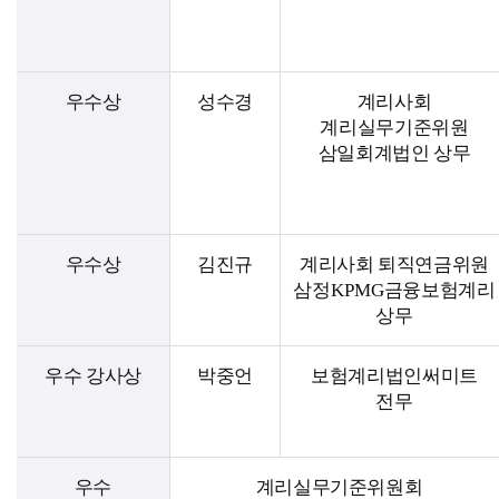
우수상
성수경
계리사회
계리실무기준위원
삼일회계법인 상무
우수상
김진규
계리사회 퇴직연금위원
삼정
KPMG
금융보험계리
상무
우수 강사상
박중언
보험계리법인써미트
전무
우수
계리실무기준위원회