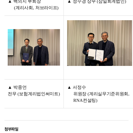
▲
백의지 부회장
▲
성수경 상무
(
삼일회계법인
)
(
계리사회
,
처브라이프
)
▲
박중언
▲
서정수
전무
(
보험계리법인써미트
)
위원장
(
계리실무기준위원회
,
RNA
컨설팅
)
첨부파일