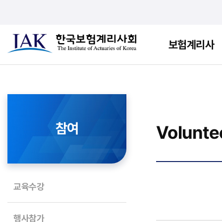
보험계리사
참여
Volunte
교육수강
행사참가