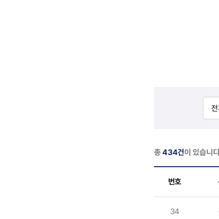
총
434건
이 있습니다
번호
34