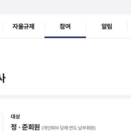
자율규제
참여
알림
사
대상
정 · 준회원
(개인회비 당해 연도 납부회원)