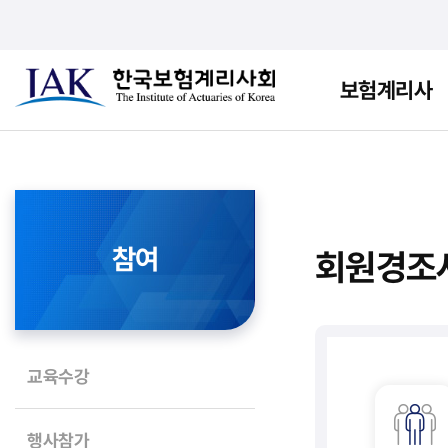
보험계리사
참여
회원경조
교육수강
행사참가