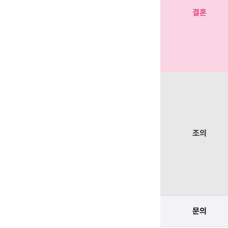
결혼
조의
문의