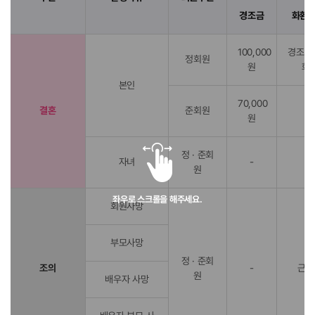
경조금
화환/
100,000
경조금
정회원
원
화
본인
70,000
결혼
준회원
-
원
정 · 준회
자녀
-
-
원
좌우로 스크롤을 해주세요.
회원사망
부모사망
정 · 준회
조의
-
근조
원
배우자 사망