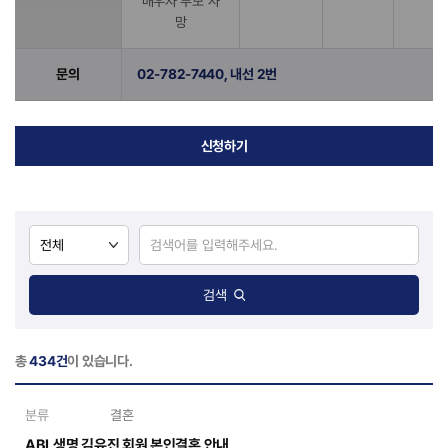
배우자 부모 사
망
문의
02-782-7440, 내선 2번
신청하기
검색
총
434건
이 있습니다.
분류
결혼
ABL생명 김유진 회원 본인결혼 안내